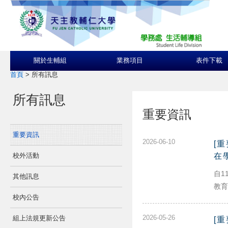
關於生輔組
業務項目
表件下載
首頁
>
所有訊息
所有訊息
重要資訊
重要資訊
2026-06-10
[
校外活動
在
自1
其他訊息
教育
校內公告
2026-05-26
組上法規更新公告
[