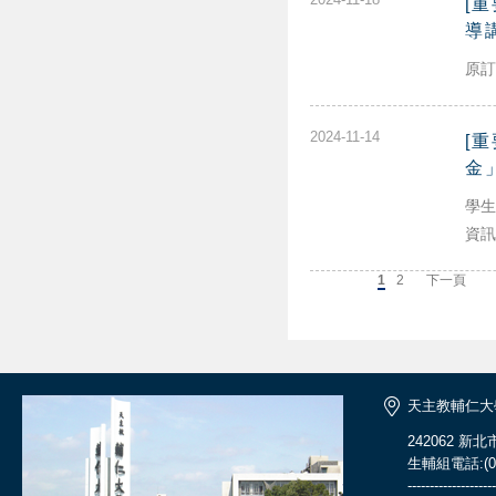
[
導
原訂
2024-11-14
[
金
學生
資訊
上一頁
1
2
下一頁
天主教輔仁大
242062 新
生輔組電話:(02)
--------------------