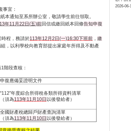
2026-06-
復事宜：
將逕送紙本通知至系所辦公室，敬請學生前往領取。
13年11月22日(五)前
回信或繳回紙本回條
告知申復
業時程，務請於
113年12月2日(一)16:30下班前
，
繳
輔組，以利學校向教育部提出家庭年所得及不動產
第1階段查核：
申復應備妥證明文件
“112”年度綜合所得稅各類所得資料清單
（
須為
113年11月10日
以後發給者）
全國財產稅總歸戶財產查詢清單
（
須為
113年11月10日
以後發給者）
同意接受查核之結果
。