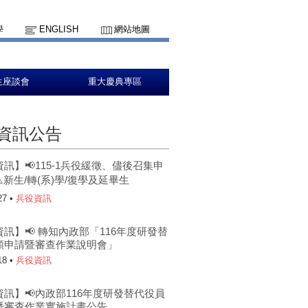
學
ENGLISH
網站地圖
生座談會
重大慶典專區
資訊公告
訊】📢115-1兵役緩徵、儘後召集申
️新生/轉(系)學/復學及延畢生
27 •
兵役資訊
訊】📢 轉知內政部「116年度研發替
額申請暨審查作業說明會」
18 •
兵役資訊
訊】📢內政部116年度研發替代役員
暨審查作業實施計畫公告