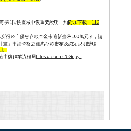
雜費)第1階段查核申復重要說明
，如
附加下載：
113
利息所得來自優惠存款本金未逾新臺幣100萬元者，請
計畫」申請資格之優惠存款審核及認定說明辦理，
明
。
值申復作業流程圖
https://reurl.cc/bGngyl
。