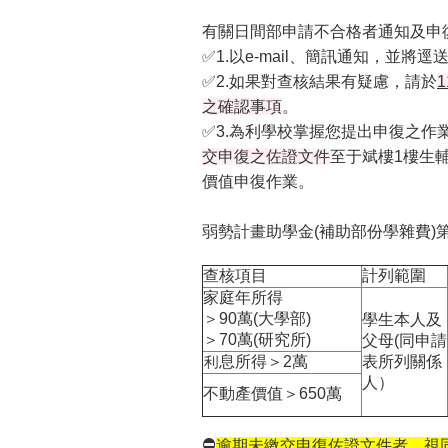
有關日間部申請不合格者通知及申
✅1.以e-mail、簡訊通知，並
✅
2.如果對查核結果有疑慮，請於
1
之確認事項
。
✅
3.為利學校掌握您提出申復之作
交申復之佐證文件
至于斌樓1樓生
價值申復作業。
弱勢計畫助學金(補助部份學雜費)
查核項目
計列範圍
家庭年所得
＞90萬(大學部)
學生本人及
＞70萬(研究所)
父母(同申請
利息所得＞2萬
表所列關係
人）
不動產價值＞650萬
⛔️
逾期未繳交申復佐證文件者，視