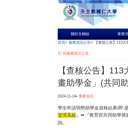
關於生輔組
業務
首頁
>
服務資訊公告
>
【查核公告】113
回服務資訊公告
【查核公告】11
畫助學金」(共同助
2024-11-14•
重要資訊
學生申請弱勢助學金資格結果(即:是否
管理系統
』⏩️『
教育部共同助學措
詢。