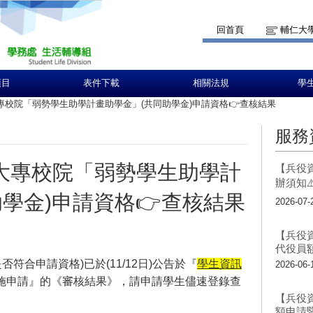
回首頁
輔仁大
項目
表件下載
相關法規
學
大專校院「弱勢學生助學計畫助學金」(共同助學金)申請資格👉查核結果
服務
3大專校院「弱勢學生助學計
【兵役資
辦須知⚠
學金)申請資格👉查核結果
2026-07-
【兵役資
代役員
符合申請資格)已於(11/12日)公告於『
學生資訊
2026-06-
施申請
』的《
審核結果
》，請申請學生儘速登錄查
【兵役資
額申請