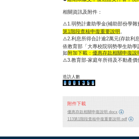
相關資訊及附件：
⚠️1.弱勢計畫助學金(補助部份學
第1階段查核申復重要說明
。
⚠️2.利息所得合計逾2萬元(存款
依教育部
「大專校院弱勢學生助學
如
附加下載：
優惠存款相關申復說
⚠️3.教育部-
家庭年所得及不動產價
造訪人數
附件下載
優惠存款相關申復說明.docx
113第1階段查核申復重要說明.pdf