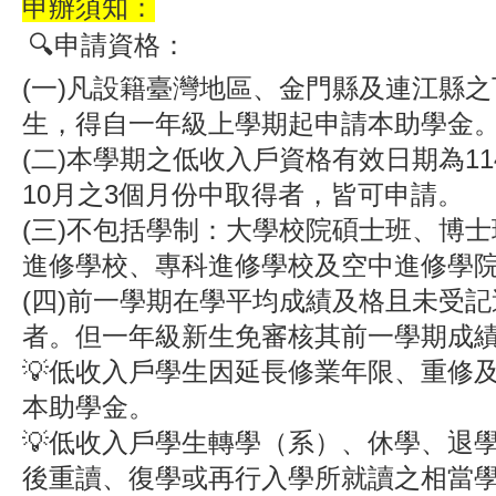
申辦須知：
🔍️
申請資格
：
(一)凡設籍臺灣地區、金門縣及連江縣
生，得自一年級上學期起申請本助學金
(二)本學期之低收入戶資格有效日期為11
10月之3個月份中取得者，皆可申請。
(三)不包括學制：大學校院碩士班、博
進修學校、專科進修學校及空中進修學
(四)前一學期在學平均成績及格且未受
者。但一年級新生免審核其前一學期成
💡低收入戶學生因延長修業年限、重修
本助學金。
💡低收入戶學生轉學（系）、休學、退
後重讀、復學或再行入學所就讀之相當