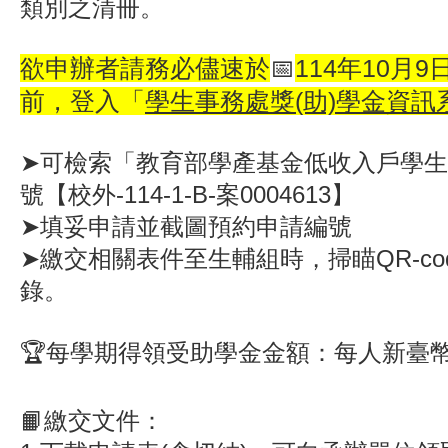
類別之清冊。
欲申辦者請務必儘速於
📅
114年10月9
前，登入「
學生事務處獎(助)學金資訊
➤可檢索「教育部學產基金低收入戶學
號【校外-114-1-B-案0004613】
➤填妥申請並截圖預約申請編號
➤繳交相關表件至生輔組時，掃瞄QR-co
錄。
🏆️每學期得領受助學金金額：每人新臺
📙
繳交文件
：