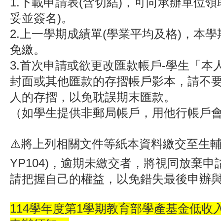
1.下載申請表(含切結)，可向承辦單位領
妥並簽名)。
2.上一學期成績單(學業平均及格)，本
免繳。
3.首次申請或欲更改匯款帳戶-學生「本
封面或其他匯款的存摺帳戶影本，請不
人的存摺，以免耽誤期末匯款。
（如學生提供非郵局帳戶，用他行帳戶
⚠️將上列相關文件等紙本資料繳交至生輔
YP104)，逾期未繳交者，將視同放棄申
請把握自己的權益，以免錯失最後申辦
114學年度第1學期教育部學產基金低收