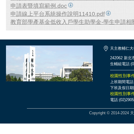
申請表暨填寫範例.doc
申請線上平台系統操作說明11410.pdf
教育部學產基金低收入戶學生助學金-學生申請相關問
天主教輔仁大
242062 新
生輔組電話:(02)
--------------------
校園性別事
上班期間電話:(0
下班及假日期間電話
校園性別事
電話:(02)2905
Copyright © 2014-2024