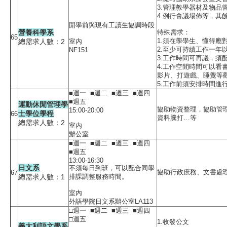
3.管理教學器材及物品
4.例行會議場佈等，其
開學前與現有工讀生協調時段
營養科學系
特殊需求：
65
1.須在學學生、懂得應
總需求人數：2
室內
2.至少可持續工作一年
NF151
3.工作時間可再議，須
4.工作空閒時間可以看
影片、打遊戲、睡覺等
5.工作前須安排時間進
■週一 ■週二 ■週三 ■週四
■週五
運動休閒管理學
協助物資整理，協助管
15:00-20:00
士學位學程
66
資料騰打…等
總需求人數：2
室內
辦公室
■週一 ■週二 ■週三 ■週四
■週五
13:00-16:30
日文系
不須每日到班，可以配合同學
協助行政庶務、文書處
67
總需求人數：1
排課調整服務時間。
室內
外語學院日文系辦公室LA113
□週一 ■週二 ■週三 ■週四
□週五
1.收發公文
義大利語文學系