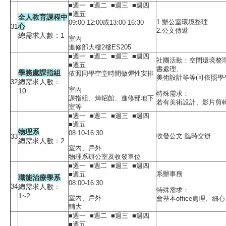
■週一 ■週二 ■週三 ■週四
■週五
全人教育課程中
1.辦公室環境整理
09:00-12:00或13:00-16:30
心
31
2.公文傳遞
總需求人數：1
室內
進修部大樓2樓ES205
■週一 ■週二 ■週三 ■週四
社團活動：空間環境整
■週五
書處理、
學務處課指組
依照同學空堂時間做彈性安排
美術設計等等(可依照學
總需求人數：
32
室內
10
特殊需求：
課指組、焯炤館、進修部地下
若有美術設計、影片剪
室等
■週一 ■週二 ■週三 ■週四
■週五
物理系
08:10-16:30
收發公文 臨時交辦
33
總需求人數：2
室內、戶外
物理系辦公室及收發單位
■週一 ■週二 ■週三 ■週四
系辦事務
■週五
職能治療學系
08:00-16:30
34
總需求人數：
特殊需求：
1~2
室內、戶外
會基本office處理、
輔大
■週一 ■週二 ■週三 ■週四
■週五