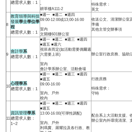
總需求人數：1
-
特殊需求：
耕莘樓A111-2
英文
■週一 ■週二 ■週四
教育領導與科技
收送公文、清潔辦公室
09:00-12:00或13;00-16:00
發展
學士學位學
準備
8
程
室內
其他主管交辦事項
總需求人數：1
文開樓601辦公室
■週一 ■週二 ■週三 ■週四
■週五 ■週六
視班表而定(如活動需要偶爾週
會計學
系
辦公室行政庶務、協助
9
六需要上班)
總需求人數：1
室內
會計學系辦公室、活動會場
■週一 ■週二 ■週三 ■週四
行政庶務
■週五
心理學系
09:00-16:00
10
特殊需求：
總需求人數：1
室內、戶外
守時
校內
■週一 ■週二 ■週三 ■週四
■週五
資訊管理
學系
13:00-16:00(可彈性調配)
配合系上大活動支援、
總需求人數：
11
辦公室內外環境清潔、
室內、戶外
1~2
利瑪竇、羅耀拉及各行政、教