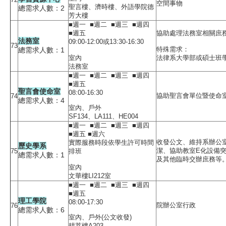
空間事物
聖言樓、濟時樓、外語學院德
總需求人數：2
芳大樓
■週一 ■週二 ■週三 ■週四
■週五
協助處理法務室相關庶
法務室
09:00-12:00或13:30-16:30
73
特殊需求：
總需求人數：1
室內
法律系大學部或碩士班
法務室
■週一 ■週二 ■週三 ■週四
■週五
聖言會使命室
08:00-16:30
協助聖言會單位暨使命
74
總需求人數：4
室內、戶外
SF134、LA111、HE004
■週一 ■週二 ■週三 ■週四
■週五 ■週六
收發公文、維持系辦公
實際服務時段依學生許可時間
歷史學系
潔、協助教室E化設備
75
排班
總需求人數：1
及其他臨時交辦庶務等
室內
文華樓LI212室
■週一 ■週二 ■週三 ■週四
■週五
理工學院
08:00-17:30
院辦公室行政
76
總需求人數：6
室內、戶外(公文收發)
耕莘樓A203