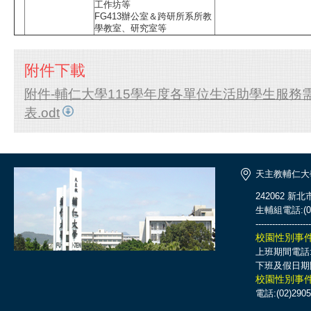
工作坊等
FG413辦公室＆跨研所系所教
學教室、研究室等
附件下載
附件-輔仁大學115學年度各單位生活助學生服務
表.odt
天主教輔仁大
242062 新
生輔組電話:(02)
--------------------
校園性別事
上班期間電話:(0
下班及假日期間電話
校園性別事
電話:(02)2905