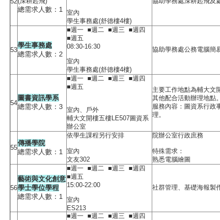
(深耕起飛)
協助學務處深耕起飛及
52
總需求人數：1
室內
學生事務處(舒德樓4樓)
■週一 ■週二 ■週三 ■週四
■週五
學生事務處
08:30-16:30
協助學務處公務電腦簡
53
總需求人數：2
室內
學生事務處(舒德樓4樓)
■週一 ■週二 ■週三 ■週四
■週五
主要工作地點為輔大文開
圖書資訊學系
其他配合活動辦理地點
54
總需求人數：3
服務內容：圖資系行政
室內、戶外
理。
輔大文開樓五樓LE507圖資系
辦公室
依學生課程另行安排
院辦公室行政庶務
傳播學院
55
室內
特殊需求：
總需求人數：1
文友302
熟悉電腦繪圖
■週一 ■週二 ■週三 ■週四
■週五
藝術與文化創意
15:00-22:00
學士學位學程
社群管理、基礎海報製
56
總需求人數：1
室內
ES213
■週一 ■週二 ■週三 ■週四