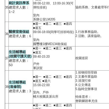
統計資訊學系
08:00-12:00、13:00-16:30(可
總需求人數：
協助系務、文書處理等
35
彈性排班)
1~2
室內
系辦公室LM205
■週一 ■週二 ■週三 ■週四
■週五
醫療室衛保組
1.行政事務協助。
09:00-18:00(同學可排班時段)
36
總需求人數：6
2.活動、講座協助。
室內
國璽樓1樓MD134衛保組
■週一 ■週二 ■週三 ■週四
生活輔導組
■週五
(校園守護天使)
09:40-15:20
校園巡菸
37
總需求人數：
戶外
50
軍訓室
1.拾物招領登錄
2.文書作業協助
■週一 ■週二 ■週三 ■週四
3.清潔打掃
■週五 ■週六
生活輔導組
4.公文傳送
15:00-22:00
(進修部)
38
5.臨時交辦事項
總需求人數：3
室內、戶外
輔大校園及派出所
特殊需求：
會騎腳踏車尤佳
■週一 ■週二 ■週三 ■週四