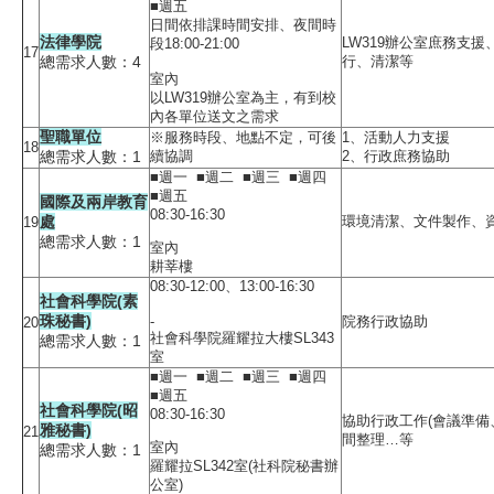
■週五
日間依排課時間安排、夜間時
法律學院
LW319辦公室庶務支
段18:00-21:00
17
總需求人數：4
行、清潔等
室內
以LW319辦公室為主，有到校
內各單位送文之需求
聖職單位
※服務時段、地點不定，可後
1、活動人力支援
18
總需求人數：1
續協調
2、行政庶務協助
■週一 ■週二 ■週三 ■週四
■週五
國際及兩岸教育
08:30-16:30
處
環境清潔、文件製作、
19
總需求人數：1
室內
耕莘樓
08:30-12:00、13:00-16:30
社會科學院(素
珠秘書)
-
院務行政協助
20
社會科學院羅耀拉大樓SL343
總需求人數：1
室
■週一 ■週二 ■週三 ■週四
■週五
社會科學院(昭
08:30-16:30
協助行政工作(會議準備
雅秘書)
21
間整理…等
室內
總需求人數：1
羅耀拉SL342室(社科院秘書辦
公室)