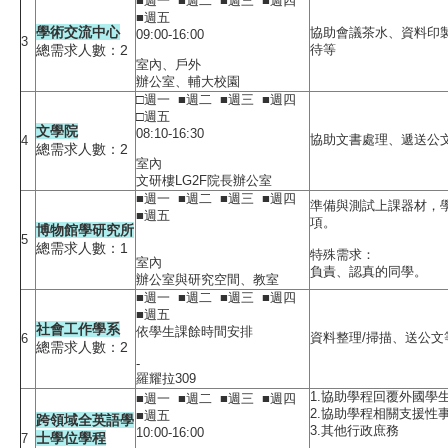
■週一 ■週二 ■週三 ■週四
■週五
學術交流中心
協助會議茶水、資料印
09:00-16:00
3
總需求人數：2
待等
室內、戶外
辦公室、輔大校園
□週一 ■週二 ■週三 ■週四
□週五
文學院
08:10-16:30
協助文書處理、遞送公
4
總需求人數：2
室內
文研樓LG2F院長辦公室
■週一 ■週二 ■週三 ■週四
準備與測試上課器材，
■週五
項。
博物館學研究所
5
總需求人數：1
特殊需求：
室內
負責、認真的同學。
辦公室與研究空間、教室
■週一 ■週二 ■週三 ■週四
■週五
社會工作學系
依學生課餘時間安排
資料整理/掃描、送公文
6
總需求人數：2
-
羅耀拉309
1.協助學程回覆外國學
■週一 ■週二 ■週三 ■週四
2.協助學程相關支援性
■週五
跨領域全英語學
3.其他行政庶務
10:00-16:00
士學位學程
7