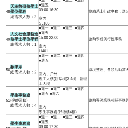
■週一 ■週二 ■週三 ■週四
■週五
天主教研修學士
09:00-16:30
學位學程
協助系上行政事務，送
48
總需求人數：2
室內
SL105
■週一 ■週二 ■週三 ■週四
■週五
人文社會服務進
15:00-22:00
修學士學位學程
協助學程例行性事務
49
總需求人數：1
室內
LI401
■週一 ■週二 ■週三 ■週四
■週五
數學系
環境整理、各類活動當
50
總需求人數：2
室內、戶外
理工大樓(耕莘樓)3-4樓、新理
工大樓
■週一 ■週二 ■週三 ■週四
■週五 ■週六
學生事務處
(導師業務)
協助導師業務相關事務
51
總需求人數：4
室內
學生事務處(舒德樓4樓)
■週一 ■週二 ■週三 ■週四
■週五
學生事務處
09:00-17:30