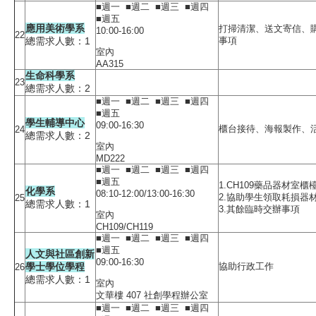
■週一 ■週二 ■週三 ■週四
■週五
應用美術學系
打掃清潔、送文寄信、
10:00-16:00
22
總需求人數：1
事項
室內
AA315
生命科學系
23
總需求人數：2
■週一 ■週二 ■週三 ■週四
■週五
學生輔導中心
09:00-16:30
櫃台接待、海報製作、
24
總需求人數：2
室內
MD222
■週一 ■週二 ■週三 ■週四
■週五
1.CH109藥品器材室
化學系
08:10-12:00/13:00-16:30
2.協助學生領取耗損器
25
總需求人數：1
3.其餘臨時交辦事項
室內
CH109/CH119
■週一 ■週二 ■週三 ■週四
■週五
人文與社區創新
09:00-16:30
學士學位學程
協助行政工作
26
總需求人數：1
室內
文華樓 407 社創學程辦公室
■週一 ■週二 ■週三 ■週四