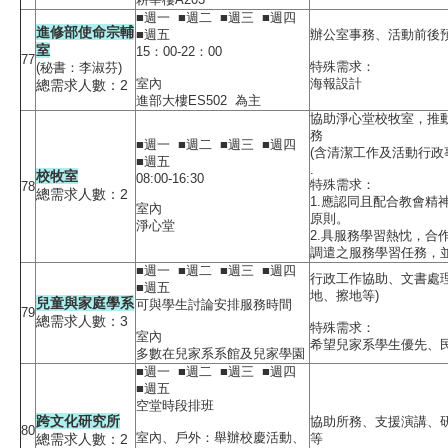
■週一 ■週二 ■週三 ■週四
進修部使命宗輔
■週五
辦公室事務、活動前後
室
15：00-22：00
77
特殊需求：
(秘書：李淑芬)
室內
海報設計
總需求人數：2
進部大樓ES502 為主
協助淨心堂校牧室，推
務
■週一 ■週二 ■週三 ■週四
(含清潔工作及活動行政
■週五
.
校牧室
08:00-16:30
特殊需求：
78
總需求人數：2
1.應認同且配合教會精
室內
原則。
淨心堂
2.具服務學習熱忱，合
調遣之服務學習任務，
■週一 ■週二 ■週三 ■週四
行政工作協助、文書處
■週五
地、擦地等)
兒童與家庭學系
可與學生討論安排服務時間
79
總需求人數：3
特殊需求：
室內
希望兒家系學生優先、
多數在兒家系系館及兒家學園
■週一 ■週二 ■週三 ■週四
■週五
空堂時段排班
跨文化研究所
協助所務、支援演講、
80
室內、戶外：舉辦校慶活動、
總需求人數：2
等