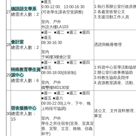
■週五
1.執行系辦公室行政庶
9:00-12:00、13:00-16:30
德語語文學系
2.各處室收發公文
27
(可依學生課表空堂調整)
總需求人數：2
3.支援活動工作人員
室內、戶外
外語大樓LA103
■週一 ■週二 ■週三 ■週四
■週五
會計室
08:30-16:30
憑證與帳冊整理
28
總需求人數：2
室內
于斌樓3樓會計室
■週一 ■週二 ■週三 ■週四
1.特資中心宣導活動協
■週五
特殊教育學生資
2.辦公室行政事務協助
08:00-18:00(排班制)
源中心
29
3.特教生協助及陪伴
總需求人數：6
室內、戶外
4.資源教室講座、活動
國璽樓MD130室
■週一 ■週二 ■週三 ■週四
■週五 ■週六
09:00-22:00(上午、下午、晚
宿舍服務中心
上時段可協調)
送公文、文件資料整理
總需求人數：
30
事宜
室內、戶外
15
學生之所住宿舍(宜美、宜真宜
善、宜聖、立言、格物、信義
和平)