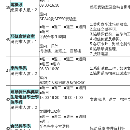
■週五
電機系
09:00-16:30
整理實驗室及臨時交辦
39
總需求人數：2
室內
SF849及SF550實驗室
1.參與食享冰箱的服務
■週一 ■週二 ■週三 ■週四
2.主任交辦事項。
■週五
3.協助課程前、後準備
耶穌會使命室
可配合學生時間
4.禮儀佈置及參與。
40
總需求人數：1
5.各項卡片、海報之製
室內、戶外
6.協助環境整理。
樹德樓、羅耀拉、國璽樓
7.接聽電話。
■週一 ■週二 ■週三 ■週四
■週五 ■週六
宗教學系
1.系所試務工作，如送
08:30-16:30
41
總需求人數：2
2.協辦系所招生口試或
室內
羅耀拉大樓宗教系所辦公室
■週一 ■週二 ■週三 ■週四
運動資訊與健康
■週五
生活進修學士學
15:00-16:30、18:00-21:00
文書處理、送文、招生
42
位學程
-
總需求人數：2
文開樓102室
■週一 ■週二 ■週三 ■週四
■週五
食品科學系
配合學生空堂選擇
協助系務 整理資料等
43