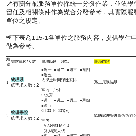
📍
有關分配服務單位採統一分發作業，並依學
留任及相關條件作為媒合分發參考，其實際服
單位之規定。
📢
下表為115-1各單位之服務內容，提供學生
做為參考。
編
需求單位/人數
服務時段、地點
服務內容
號
■週一 ■週二 ■週三 ■週四
■週五
物理系
依學生時間彈性安排
系上庶務協助
1
總需求人數：2
室內、戶外
中文系
■週一 ■週二 ■週三 ■週四
■週五
08:00-16:30皆可
管理學院
協助處理管理學院院辦
2
總需求人數：2
室內
LM204或LM210
（利瑪竇大樓）