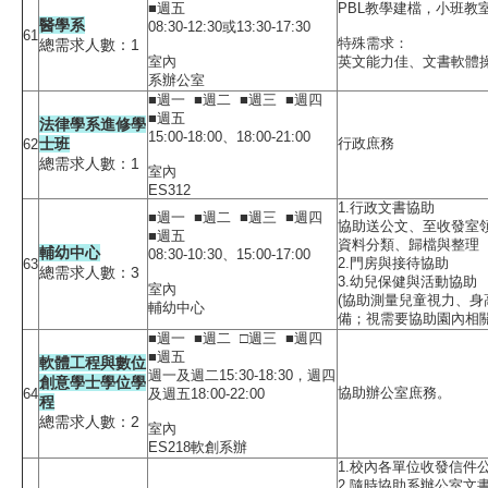
■週五
PBL教學建檔，小班教
醫學系
08:30-12:30或13:30-17:30
61
特殊需求：
總需求人數：1
室內
英文能力佳、文書軟體
系辦公室
■週一 ■週二 ■週三 ■週四
■週五
法律學系進修學
15:00-18:00、18:00-21:00
士班
行政庶務
62
總需求人數：1
室內
ES312
1.行政文書協助
■週一 ■週二 ■週三 ■週四
協助送公文、至收發室
■週五
資料分類、歸檔與整理
輔幼中心
08:30-10:30、15:00-17:00
2.門房與接待協助
63
總需求人數：3
3.幼兒保健與活動協助
室內
(協助測量兒童視力、
輔幼中心
備；視需要協助園內相關
■週一 ■週二 □週三 ■週四
■週五
軟體工程與數位
週一及週二15:30-18:30，週四
創意學士學位學
協助辦公室庶務。
64
及週五18:00-22:00
程
總需求人數：2
室內
ES218軟創系辦
1.校內各單位收發信件
2.隨時協助系辦公室文