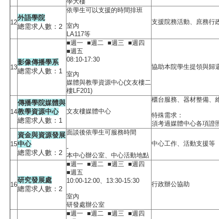
學大樓
依學生可以支援的時間排班
外語學院
支援院務活動、庶務行
12
室內
總需求人數：2
LA117等
■週一 ■週二 ■週三 ■週四
■週五
08:10-17:30
影像傳播學系
協助本院學生提領與歸
13
總需求人數：1
室內
媒體與教學資源中心(文友樓二
樓LF201)
櫃台服務、器材整備、
傳播學院媒體與
教學資源中心
文友樓媒體中心
14
特殊需求：
總需求人數：1
須考過媒體中心各項證
面談後依學生可服務時間
資金與資源發展
中心
中心工作、活動支援等
15
-
總需求人數：2
本中心辦公室、中心活動地點
■週一 ■週二 ■週三 ■週四
■週五
研究發展處
10:00-12:00、13:30-15:30
行政辦公協助
16
總需求人數：2
室內
研發處辦公室
■週一 ■週二 ■週三 ■週四