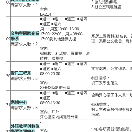
2.協助活動辦理
68
總需求人數：2
3.辦公室環境維護
室內
LA214
■週一 ■週二 ■週三 ■週四
■週五 ■週六
周一~周五10:00~16:30、
金融與國際企業
17:00~22:00、周末08:00-
系所上課資料/點名表、
學系
69
17:00及其他活動支援
理、系辦公文收發、資
總需求人數：2
室內
樹德樓、利瑪竇、羅耀拉、濟
時樓、國璽樓
■週一 ■週二 ■週三 ■週四
文書處理、公文傳遞、
■週五 ■週六
資訊工程系
08:00-20:30
70
特殊需求：
總需求人數：5
室內
資工系學生優先
SF643助教辦公室
■週一 ■週二 ■週三 ■週四
協助淨心堂工作人員一
■週五
宗輔中心
08:00-16:30
特殊需求：
71
總需求人數：5
對天主教宗教信仰有興
室內、戶外
考慮。
淨心堂室內與週邊外圍
-
外語教學與數位
中心各項講習活動協助
室內
學習資源中心
72