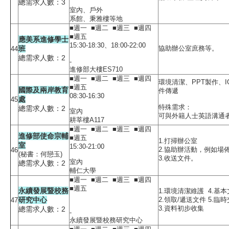
總需求人數：3
室內、戶外
系館、秉雅樓等地
■週一 ■週二 ■週三 ■週四
■週五
應美系進修學士
15:30-18:30、18:00-22:00
班
協助辦公室庶務等。
44
總需求人數：2
-
進修部大樓ES710
■週一 ■週二 ■週三 ■週四
環境清潔、PPT製作、
■週五
國際及兩岸教育
件傳遞
08:30-16:30
處
45
特殊需求：
總需求人數：2
室內
可與外籍人士英語溝通
耕莘樓A117
■週一 ■週二 ■週三 ■週四
進修部使命宗輔
■週五
1.打掃辦公室
室
15:30-21:00
2.協助辦活動，例如場
46
(秘書：何戀玉)
3.收送文件。
室內
總需求人數：2
輔仁大學
■週一 ■週二 ■週三 ■週四
■週五
永續發展暨校務
1.環境清潔維護 4.基
研究中心
2.領取/遞送文件 5.臨
47
3.資料初步收集
總需求人數：2
-
永續發展暨校務研究中心