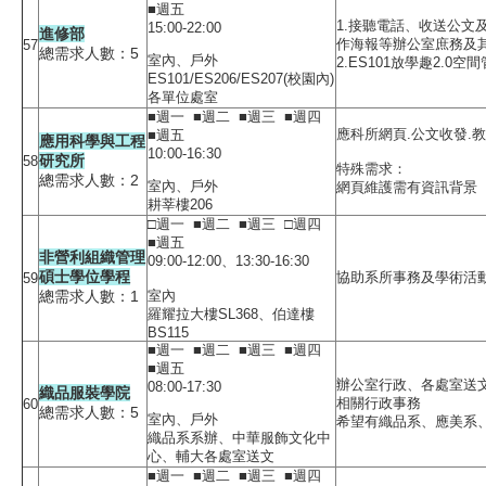
■週五
1.接聽電話、收送公文
15:00-22:00
進修部
作海報等辦公室庶務及
57
總需求人數：5
室內、戶外
2.ES101放學趣2.0空
ES101/ES206/ES207(校園內)
各單位處室
■週一 ■週二 ■週三 ■週四
應科所網頁.公文收發.
■週五
應用科學與工程
10:00-16:30
研究所
58
特殊需求：
總需求人數：2
室內、戶外
網頁維護需有資訊背景
耕莘樓206
□週一 ■週二 ■週三 □週四
■週五
非營利組織管理
09:00-12:00、13:30-16:30
碩士學位學程
協助系所事務及學術活
59
總需求人數：1
室內
羅耀拉大樓SL368、伯達樓
BS115
■週一 ■週二 ■週三 ■週四
■週五
辦公室行政、各處室送
08:00-17:30
織品服裝學院
相關行政事務
60
總需求人數：5
室內、戶外
希望有織品系、應美系
織品系系辦、中華服飾文化中
心、輔大各處室送文
■週一 ■週二 ■週三 ■週四