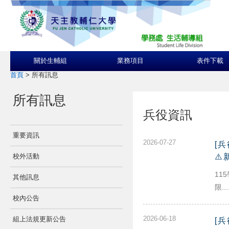
關於生輔組
業務項目
表件下載
首頁
>
所有訊息
所有訊息
兵役資訊
重要資訊
2026-07-27
[
校外活動
⚠
11
其他訊息
限...
校內公告
2026-06-18
組上法規更新公告
[