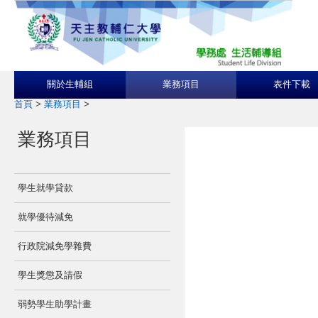
關於生輔組
業務項目
表件下載
首頁
>
業務項目
>
業務項目
學生就學貸款
就學優待減免
行政院減免學雜費
學生獎懲及請假
弱勢學生助學計畫