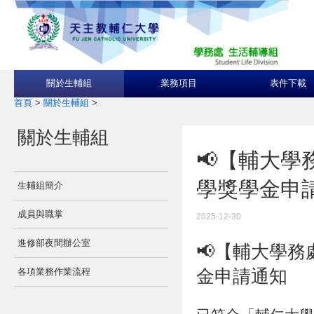
關於生輔組
業務項目
表件下載
首頁
>
關於生輔組
>
關於生輔組
📢【輔大學
學獎學金申
生輔組簡介
成員與職掌
2025-12-30
進修部夜間辦公室
📢【輔大學務
金申請通知
各項業務作業流程