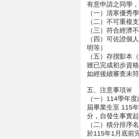
有意申請之同學，
（一）清寒優秀學
（二）不可重複支
（三）符合經濟不
（四）可佐證個人
明等）
（五）存摺影本（
雖已完成初步資格
如經後續審查未符
五、注意事項🚨
（一）114學年度
屆畢業生至 11
分，自發生事實起
（二）積分排序名
於115年1月底