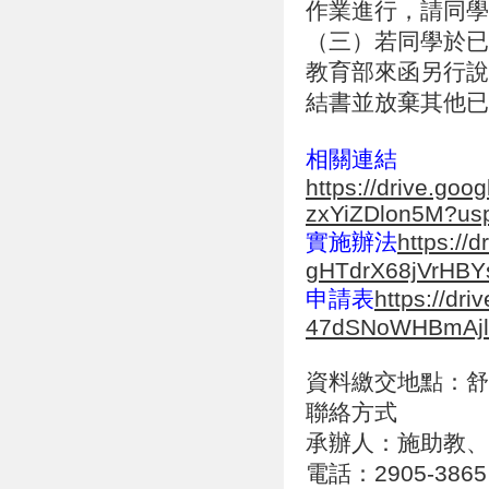
作業進行，請同學
（三）若同學於已
教育部來函另行說
結書並放棄其他已
相關連結
https://drive.g
zxYiZDlon5M?usp
實施辦法
https:/
gHTdrX68jVrHBYs
申請表
https://dri
47dSNoWHBmAjlf
資料繳交地點：舒
聯絡方式
承辦人：施助教、
電話：2905-3865