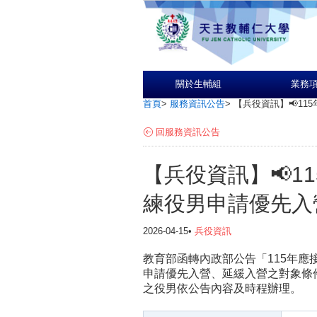
關於生輔組
業務
首頁
>
服務資訊公告
>
【兵役資訊】📢1
回服務資訊公告
【兵役資訊】📢1
練役男申請優先入
2026-04-15•
兵役資訊
教育部函轉內政部公告「115年應
申請優先入營、延緩入營之對象條
之役男依公告內容及時程辦理。