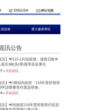
學
ENGLISH
網站地圖
生座談會
重大慶典專區
資訊公告
訊】📢115-1兵役緩徵、儘後召集申
️新生/轉(系)學/復學及延畢生
27 •
兵役資訊
訊】📢 轉知內政部「116年度研發替
額申請暨審查作業說明會」
18 •
兵役資訊
訊】📢內政部116年度研發替代役員
暨審查作業實施計畫公告