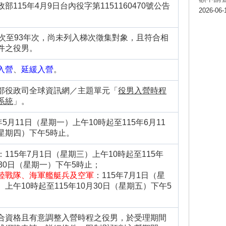
部115年4月9日台內役字第1151160470號公告
2026-06-
。
年次至93年次，尚未列入梯次徵集對象，且符合相
件之役男。
入營
、
延緩入營
。
部役政司全球資訊網／主題單元「
役男入營時程
系統
」。
年5月11日（星期一）上午10時起至115年6月11
星期四）下午5時止。
：115年7月1日（星期三）上午10時起至115年
月30日（星期一）下午5時止；
陸戰隊、海軍艦艇兵及空軍
：115年7月1日（星
）上午10時起至115年10月30日（星期五）下午5
。
合資格且有意調整入營時程之役男，於受理期間