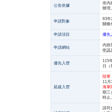
依內政
公告依據
辦理
83
申請對象
關條
申請項目
優先
內政
申請網站
申請
115
優先入營
日（
陸軍
11
延緩入營
海軍
期三
時止
請符