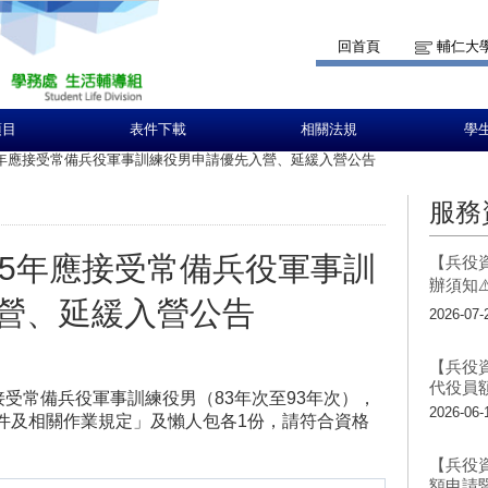
回首頁
輔仁大
項目
表件下載
相關法規
學
15年應接受常備兵役軍事訓練役男申請優先入營、延緩入營公告
服務
15年應接受常備兵役軍事訓
【兵役資
辦須知⚠
營、延緩入營公告
2026-07-
【兵役資
代役員
接受常備兵役軍事訓練役男（83年次至93年次），
2026-06-
件及相關作業規定」及懶人包各1份，請符合資格
【兵役資
額申請